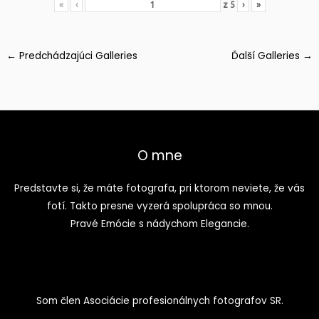
«
‹
z
5
›
»
←
Predchádzajúci Galleries
Ďalší Galleries
→
O mne
Predstavte si, že máte fotografa, pri ktorom neviete, že vás
fotí. Takto presne vyzerá spolupráca so mnou.
Pravé Emócie s nádychom Elegancie.
Som člen Asociácie profesionálnych fotografov SR.