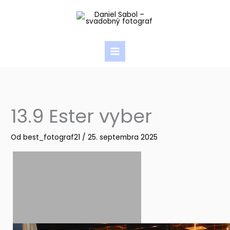
Preskočiť
na
obsah
13.9 Ester vyber
Od
best_fotograf21
/
25. septembra 2025